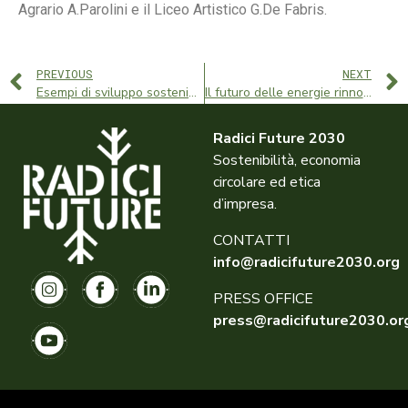
Agrario A.Parolini e il Liceo Artistico G.De Fabris.
PREVIOUS
NEXT
Esempi di sviluppo sostenibile: il Veneto va in goal
Il futuro delle energie rinnovabili: in Italia come ci stiamo muovendo?
Radici Future 2030
Sostenibilità, economia
circolare ed etica
d’impresa.
CONTATTI
info@radicifuture2030.org
PRESS OFFICE
press@radicifuture2030.or