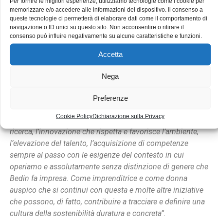
Per fornire le migliori esperienze, utilizziamo tecnologie come i cookie per
questo premio che considero un riconoscimento per tutte
memorizzare e/o accedere alle informazioni del dispositivo. Il consenso a
le donne e gli uomini di Bedin. La scelta di partecipare a
queste tecnologie ci permetterà di elaborare dati come il comportamento di
Radici Future è stata dettata dalla forte analogia tra la
navigazione o ID unici su questo sito. Non acconsentire o ritirare il
consenso può influire negativamente su alcune caratteristiche e funzioni.
bontà del progetto e la filosofia aziendale. Una filosofia
che, in Bedin, non è stata abbracciata soltanto negli ultimi
Accetta
anni e non è finalizzata a catturare visibilità e nuovi
mercati. Anzi, è frutto di un volere datato, permanente e
Nega
mai messo in discussione. Essere sostenibili, secondo noi,
non significa possedere un bollino che arriva dopo un
Preferenze
periodo formativo, come fosse una certificazione di
Cookie Policy
Dichiarazione sulla Privacy
qualità. È infatti attraverso il lavoro inteso come valore, la
ricerca, l’innovazione che rispetta e favorisce l’ambiente,
l’elevazione del talento, l’acquisizione di competenze
sempre al passo con le esigenze del contesto in cui
operiamo e assolutamente senza distinzione di genere che
Bedin fa impresa. Come imprenditrice e come donna
auspico che si continui con questa e molte altre iniziative
che possono, di fatto, contribuire a tracciare e definire una
cultura della sostenibilità duratura e concreta”.