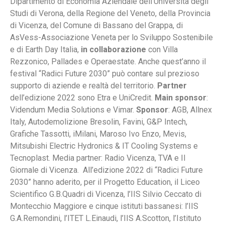
Dipartimento di Economia Aziendale dell’Università degli
Studi di Verona, della Regione del Veneto, della Provincia
di Vicenza, del Comune di Bassano del Grappa, di
AsVess-Associazione Veneta per lo Sviluppo Sostenibile
e di Earth Day Italia,
in
collaborazione
con Villa
Rezzonico, Pallades e Operaestate. Anche quest’anno il
festival “Radici Future 2030” può contare sul prezioso
supporto di aziende e realtà del territorio.
Partner
dell’edizione 2022 sono Etra e UniCredit.
Main sponsor
:
Videndum Media Solutions e Vimar.
Sponsor
: AGB, Allnex
Italy, Autodemolizione Bresolin, Favini, G&P Intech,
Grafiche Tassotti, iMilani, Maroso Ivo Enzo, Mevis,
Mitsubishi Electric Hydronics & IT Cooling Systems e
Tecnoplast. Media partner: Radio Vicenza, TVA e Il
Giornale di Vicenza. All’edizione 2022 di “Radici Future
2030” hanno aderito, per il Progetto Education, il Liceo
Scientifico G.B.Quadri di Vicenza, l’IIS Silvio Ceccato di
Montecchio Maggiore e cinque istituti bassanesi: l’IIS
G.A.Remondini, l’ITET L.Einaudi, l’IIS A.Scotton, l’Istituto