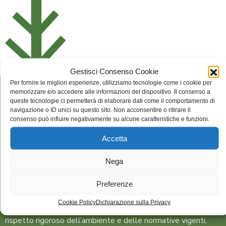
Gestisci Consenso Cookie
Per fornire le migliori esperienze, utilizziamo tecnologie come i cookie per
memorizzare e/o accedere alle informazioni del dispositivo. Il consenso a
queste tecnologie ci permetterà di elaborare dati come il comportamento di
Non di sola ecologia è fatta la sostenibilità. Lo sa bene GAM
navigazione o ID unici su questo sito. Non acconsentire o ritirare il
consenso può influire negativamente su alcune caratteristiche e funzioni.
che ha scelto il diritto a un’istruzione di qualità, come intento
principale da perseguire tra i diciassette obiettivi per lo
Accetta
sviluppo sostenibile, individuati dalle Nazioni Unite.
Un tema
particolarmente caro a chi, da quasi un secolo ormai, produce
Nega
arredi e attrezzature che portano il nome di una tra le più
importanti pedagogiste di tutti i tempi, Maria Montessori,
Preferenze
appunto.
E se diventa quasi scontato l’utilizzo, per la
Cookie Policy
Dichiarazione sulla Privacy
realizzazione dei propri prodotti, di materiali certificati nel
rispetto rigoroso dell’ambiente e delle normative vigenti,