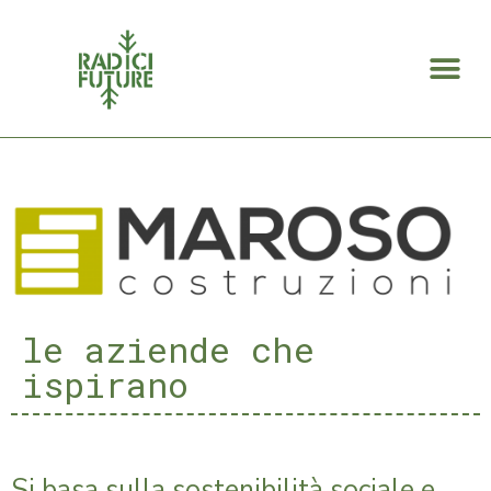
Search for:
le aziende che
ispirano
Si basa sulla sostenibilità sociale e