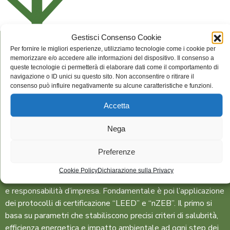
Gestisci Consenso Cookie
Per fornire le migliori esperienze, utilizziamo tecnologie come i cookie per
memorizzare e/o accedere alle informazioni del dispositivo. Il consenso a
Sono due gli aspetti della sostenibilità su cui si concentrano
queste tecnologie ci permetterà di elaborare dati come il comportamento di
navigazione o ID unici su questo sito. Non acconsentire o ritirare il
gli sforzi della Maroso Ivo Enzo Srl: l’impatto ecologico e le
consenso può influire negativamente su alcune caratteristiche e funzioni.
implicazioni sociali.
Il cantiere, fulcro delle attività operative,
è il luogo in cui l’azienda realizza la maggior parte delle
Accetta
proprie iniziative per la salvaguardia ambientale.
Lo fa
Nega
scegliendo responsabilmente materiali e procedure, avendo
cura di mitigare il proprio impatto ambientale, anche dal
Preferenze
punto di vista visivo, e adottando i più rigorosi criteri per lo
smaltimento dei rifiuti. Una scelta costosa, quest’ultima, che
Cookie Policy
Dichiarazione sulla Privacy
dimostra quanto l’azienda prenda sul serio i concetti di etica
e responsabilità d’impresa.
Fondamentale è poi l’applicazione
dei protocolli di certificazione “LEED” e “nZEB”. Il primo si
basa su parametri che stabiliscono precisi criteri di salubrità,
efficienza energetica e impatto ambientale ad ogni step dei