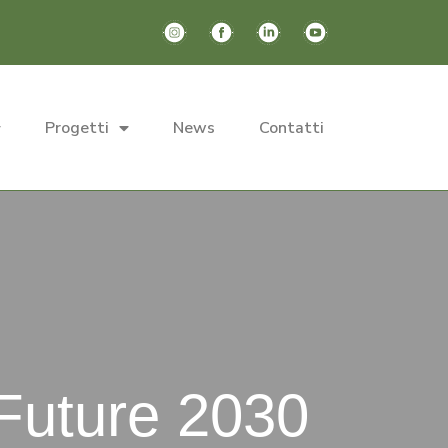
Progetti
News
Contatti
Search
for:
 Future 2030