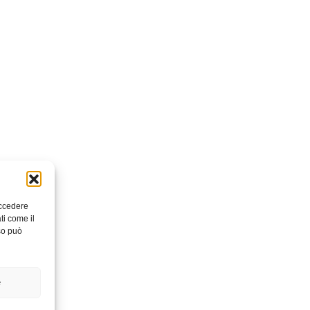
accedere
ti come il
so può
e