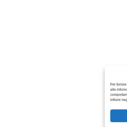
Per fornir
alle inform
comportame
influire ne