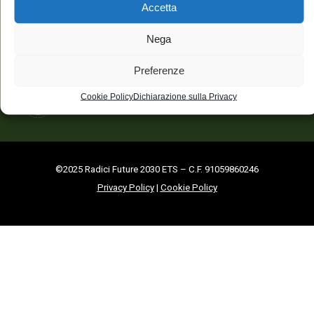
Accetta
CONTATTI
Nega
info@radicifuture2030.org
PRESS OFFICE
Preferenze
press@radicifuture2030.or
Cookie Policy
Dichiarazione sulla Privacy
©2025 Radici Future 2030 ETS – C.F. 91059860246
Privacy Policy
|
Cookie Policy