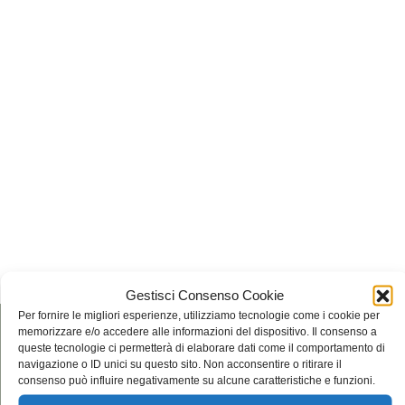
Gestisci Consenso Cookie
Per fornire le migliori esperienze, utilizziamo tecnologie come i cookie per
memorizzare e/o accedere alle informazioni del dispositivo. Il consenso a
Radici Future 2030
queste tecnologie ci permetterà di elaborare dati come il comportamento di
Sostenibilità, economia
navigazione o ID unici su questo sito. Non acconsentire o ritirare il
circolare ed etica
consenso può influire negativamente su alcune caratteristiche e funzioni.
d’impresa.