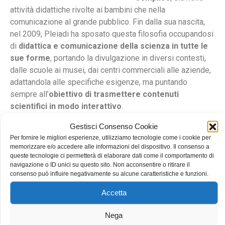
attività didattiche rivolte ai bambini che nella
comunicazione al grande pubblico. Fin dalla sua nascita,
nel 2009, Pleiadi ha sposato questa filosofia occupandosi
di
didattica e comunicazione della scienza in tutte le
sue forme
, portando la divulgazione in diversi contesti,
dalle scuole ai musei, dai centri commerciali alle aziende,
adattandola alle specifiche esigenze, ma puntando
sempre all’
obiettivo di trasmettere contenuti
scientifici in modo interattivo
.
Gestisci Consenso Cookie
Per fornire le migliori esperienze, utilizziamo tecnologie come i cookie per
memorizzare e/o accedere alle informazioni del dispositivo. Il consenso a
Chi sono gli explainers?
queste tecnologie ci permetterà di elaborare dati come il comportamento di
navigazione o ID unici su questo sito. Non acconsentire o ritirare il
Gli operatori Pleiadi sono definiti
explainers
: questo
consenso può influire negativamente su alcune caratteristiche e funzioni.
termine anglosassone indica un
esperto scientifico che
solitamente lavora all’interno di Science Centre
e che
Accetta
riesce a mettere in scena strategie di comunicazione
interattiva. Questo significa tradurre la scienza in attività
Nega