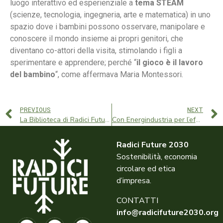
luogo interattivo ed esperienziale a
tema STEAM
(scienze, tecnologia, ingegneria, arte e matematica) in uno
spazio dove i bambini possono osservare, manipolare e
conoscere il mondo insieme ai propri genitori, che
diventano co-attori della visita, stimolando i figli a
sperimentare e apprendere; perché “
il gioco è il lavoro
del bambino
“, come affermava Maria Montessori.
PREVIOUS
NEXT
La Biblioteca di Radici Future 2030: promuovere la sostenibilità con la cultura
Con Energindustria per l’efficienza energetica e la sostenibilità
Radici Future 2030
Sostenibilità, economia
circolare ed etica
d’impresa.
CONTATTI
info@radicifuture2030.org