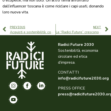
o ecopelle, ma non solo. Un altro tema affrontato
dall’influencer toscana è come riciclare i capi usati, donando
loro nuova vita.
PREVIOUS
NEXT
Acquisti e sostenibilità: come educare il consumatore alla scelta etica
Le “Radici Future” crescono con la seconda edizione
Radici Future 2030
Sostenibilità, economia
circolare ed etica
d’impresa.
CONTATTI
info@radicifuture2030.org
PRESS OFFICE
press@radicifuture2030.or