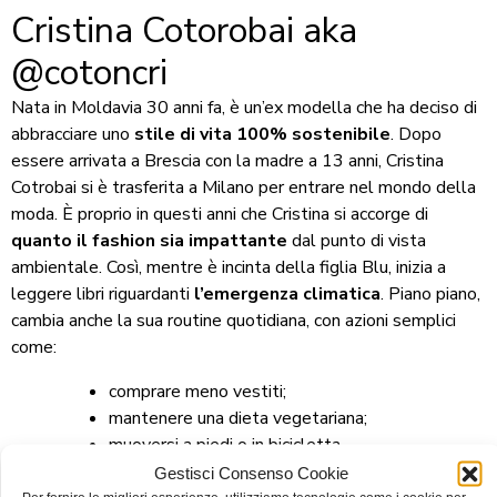
Cristina Cotorobai aka
@cotoncri
Nata in Moldavia 30 anni fa, è un’ex modella che ha deciso di
abbracciare uno
stile di vita 100% sostenibile
. Dopo
essere arrivata a Brescia con la madre a 13 anni, Cristina
Cotrobai si è trasferita a Milano per entrare nel mondo della
moda. È proprio in questi anni che Cristina si accorge di
quanto il fashion sia impattante
dal punto di vista
ambientale. Così, mentre è incinta della figlia Blu, inizia a
leggere libri riguardanti
l’emergenza climatica
. Piano piano,
cambia anche la sua routine quotidiana, con azioni semplici
come:
comprare meno vestiti;
mantenere una dieta vegetariana;
muoversi a piedi o in bicicletta.
Gestisci Consenso Cookie
Buone pratiche che, postate su Instagram, le hanno