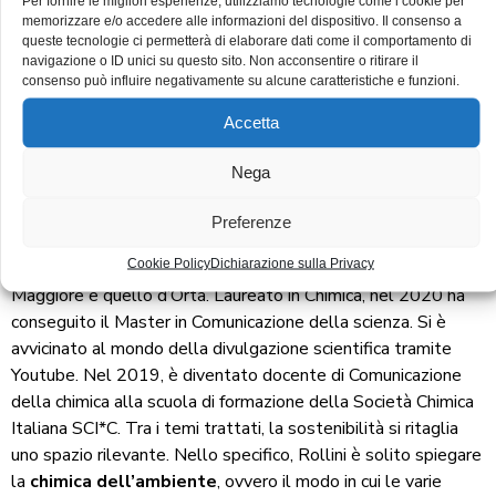
Per fornire le migliori esperienze, utilizziamo tecnologie come i cookie per
permesso via via di incrementare i seguaci. Oggi, con oltre
56
memorizzare e/o accedere alle informazioni del dispositivo. Il consenso a
queste tecnologie ci permetterà di elaborare dati come il comportamento di
mila follower
, Cristina è la prima green influencer italiana
navigazione o ID unici su questo sito. Non acconsentire o ritirare il
per engagement rate.
consenso può influire negativamente su alcune caratteristiche e funzioni.
Accetta
Ruggero Rollini e la chimica
Nega
dell’ambiente
Preferenze
È quel che si definisce un “
comunicatore della scienza
”.
Cookie Policy
Dichiarazione sulla Privacy
Classe 1996, è cresciuto a Invorio, sulle colline tra il lago
Maggiore e quello d’Orta. Laureato in Chimica, nel 2020 ha
conseguito il Master in Comunicazione della scienza. Si è
avvicinato al mondo della divulgazione scientifica tramite
Youtube. Nel 2019, è diventato docente di Comunicazione
della chimica alla scuola di formazione della Società Chimica
Italiana SCI*C. Tra i temi trattati, la sostenibilità si ritaglia
uno spazio rilevante. Nello specifico, Rollini è solito spiegare
la
chimica dell’ambiente
, ovvero il modo in cui le varie