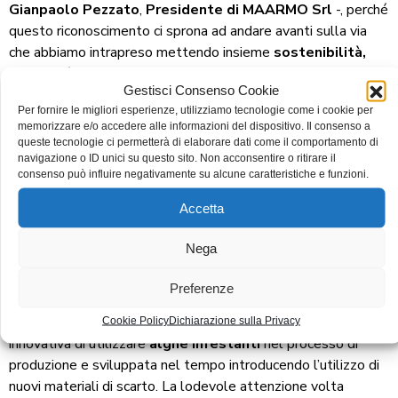
Gianpaolo Pezzato
,
Presidente di MAARMO Srl
-, perché
questo riconoscimento ci sprona ad andare avanti sulla via
che abbiamo intrapreso mettendo insieme
sostenibilità,
creatività e Made in Italy
. I tre elementi fondamentali di
Gestisci Consenso Cookie
tutto il nostro lavoro e del progetto
UBRIAACO
in
Per fornire le migliori esperienze, utilizziamo tecnologie come i cookie per
particolare. Un’idea che combinando gli scarti di due filiere
memorizzare e/o accedere alle informazioni del dispositivo. Il consenso a
fondamentali del Made in Italy,
marmo e vino
, ha dato vita a
queste tecnologie ci permetterà di elaborare dati come il comportamento di
un elemento di design unico. Un radiatore a impatto zero che
navigazione o ID unici su questo sito. Non acconsentire o ritirare il
consenso può influire negativamente su alcune caratteristiche e funzioni.
permette di riscaldare e arredare gli ambienti, in maniera
originale e totalmente sostenibile”.
Accetta
Il Comitato tecnico scientifico ha voluto inoltre assegnare a
Nega
Favini,
una
menzione speciale
per il suo impegno di lungo
corso sul tema dell’economia circolare. È stata apprezzata,
Preferenze
infatti, la longeva storia di simbiosi industriale portata avanti
dall’azienda rossanese sin
dagli anni ’90
, iniziata con l’idea
Cookie Policy
Dichiarazione sulla Privacy
innovativa di utilizzare
alghe infestanti
nel processo di
produzione e sviluppata nel tempo introducendo l’utilizzo di
nuovi materiali di scarto. La lodevole attenzione volta