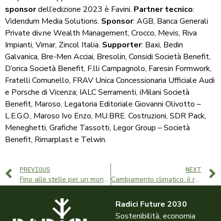
sponsor
dell’edizione 2023 è Favini.
Partner tecnico
:
Videndum Media Solutions.
Sponsor
: AGB, Banca Generali
Private div.ne Wealth Management, Crocco, Mevis, Riva
Impianti, Vimar, Zincol Italia.
Supporter
: Baxi, Bedin
Galvanica, Bre-Men Acciai, Bresolin, Considi Società Benefit,
D’orica Società Benefit, F.lli Campagnolo, Faresin Formwork,
Fratelli Comunello, FRAV Unica Concessionaria Ufficiale Audi
e Porsche di Vicenza; IALC Serramenti, iMilani Società
Benefit, Maroso, Legatoria Editoriale Giovanni Olivotto –
L.E.G.O., Maroso Ivo Enzo, MU.BRE. Costruzioni, SDR Pack,
Meneghetti, Grafiche Tassotti, Legor Group – Società
Benefit, Rimarplast e Telwin.
PREVIOUS
NEXT
Fino alle stelle per un mondo sostenibile
Cambiamento climatico: il ruolo delle imprese
Radici Future 2030
Sostenibilità, economia