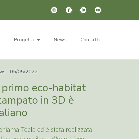
Progetti
News
Contatti
Search
for:
ws -
05/05/2022
l primo eco-habitat
tampato in 3D è
taliano
 chiama Tecla ed è stata realizzata