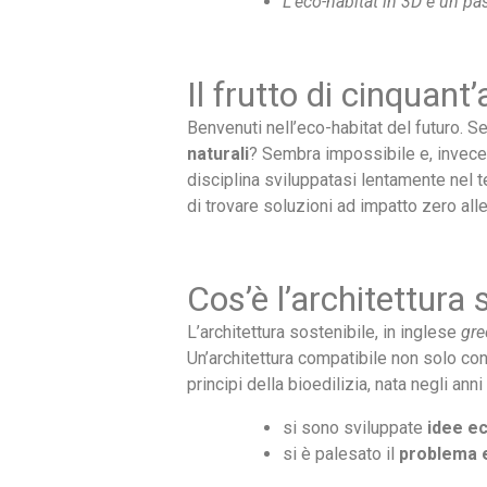
L’eco-habitat in 3D è un pa
Il frutto di cinquant’
Benvenuti nell’eco-habitat del futuro. Se
naturali
? Sembra impossibile e, invece, è
disciplina sviluppatasi lentamente nel t
di trovare soluzioni ad impatto zero alle
Cos’è l’architettura 
L’architettura sostenibile, in inglese
gre
Un’architettura compatibile non solo con 
principi della bioedilizia, nata negli anni
si sono sviluppate
idee e
si è palesato il
problema 