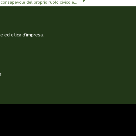
“Il mondo dell’impresa deve essere consapevole del proprio ruolo civico e sociale”
re ed etica d’impresa.
g