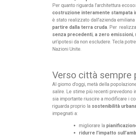
Per quanto riguarda l’architettura ecosost
costruzione interamente stampata in
è stato realizzato dall’azienda emiliana W
partire dalla terra cruda
. Per realizz
senza precedenti
,
a zero emissioni
,
un’ipotesi da non escludere. Tecla potr
Nazioni Unite.
Verso città sempre p
Al giorno d’oggi, metà della popolazion
salire. Le stime più recenti prevedono in
sia importante riuscire a modificare i co
riguarda proprio la
sostenibilità urban
impegnati a:
migliorare la
pianificazion
ridurre l’impatto sull’amb