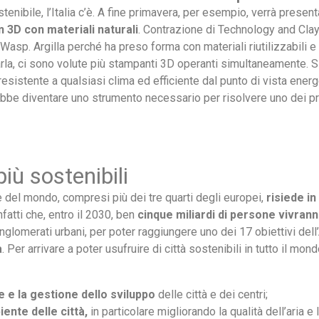
enibile, l’Italia c’è. A fine primavera, per esempio, verrà presenta
 3D con materiali naturali
. Contrazione di Technology and Clay,
asp. Argilla perché ha preso forma con materiali riutilizzabili e ri
arla, ci sono volute più stampanti 3D operanti simultaneamente. Si
 resistente a qualsiasi clima ed efficiente dal punto di vista energ
ebbe diventare uno strumento necessario per risolvere uno dei pr
iù sostenibili
e del mondo, compresi più dei tre quarti degli europei,
risiede i
fatti che, entro il 2030, ben
cinque miliardi di persone vivrann
nglomerati urbani, per poter raggiungere uno dei 17 obiettivi dell
a
. Per arrivare a poter usufruire di città sostenibili in tutto il mo
e e la gestione dello sviluppo
delle città e dei centri;
iente delle città,
in particolare migliorando la qualità dell’aria e l