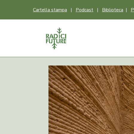
Cartella stampa
|
Podcast
|
Biblioteca
|
P