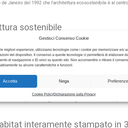
o de Janeiro del 1992 che l’architettura ecosostenibile è al centro
ettura sostenibile
na che è andata a codificarsi nel tempo. Tra i suoi princìpi fondame
Gestisci Consenso Cookie
e le migliori esperienze, utilizziamo tecnologie come i cookie per memorizzare e/o 
garantendo comunque un
alto rendimento
;
azioni del dispositivo. Il consenso a queste tecnologie ci permetterà di elaborare da
nto di navigazione o ID unici su questo sito. Non acconsentire o ritirare il consen
esigenze abitative
.
gativamente su alcune caratteristiche e funzioni.
ificio, è possibile individuare il modo migliore per sfruttare le ri
in grado di sfruttare le fonti rinnovabili,
come i pannelli solari
Accetta
Nega
Preferenz
one.
 di architettura è sostenibilità. Essa, infatti, ricerca soluzioni c
Cookie Policy
Dichiarazione sulla Privacy
raneamente, però, deve garantire alle generazioni future la possib
-habitat interamente stampato in 