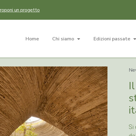
roponi un progetto
Home
Chi siamo
Edizioni passate
Ne
I
s
i
Si