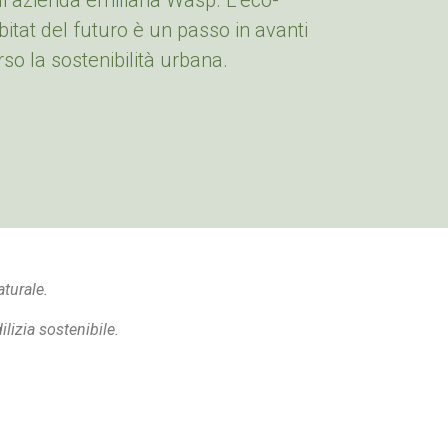
ll’azienda emiliana Wasp. L’eco-
bitat del futuro è un passo in avanti
rso la sostenibilità urbana.
aturale.
ilizia sostenibile.