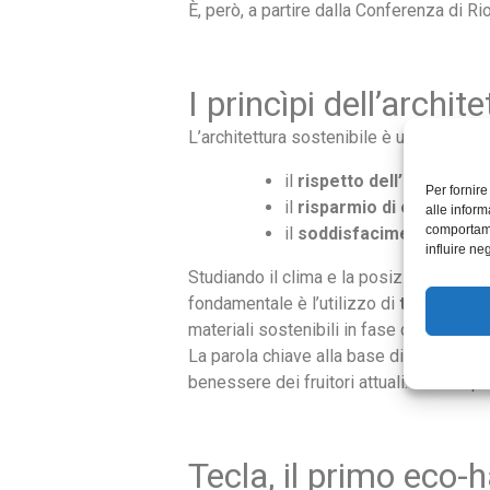
È, però, a partire dalla Conferenza di Ri
I princìpi dell’archit
L’architettura sostenibile è una discipli
il
rispetto dell’ambiente
;
Per fornir
il
risparmio di energia
, 
alle inform
comportame
il
soddisfacimento delle 
influire ne
Studiando il clima e la posizione dell’ed
fondamentale è l’utilizzo di
tecnologie 
materiali sostenibili in fase di costruzi
La parola chiave alla base di questo tipo
benessere dei fruitori attuali. Contempo
Tecla, il primo eco