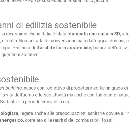
sso in avanti verso la sostenibilità urbana. Ecco perché.
anni di edilizia sostenibile
 vi dicessimo che in Italia è stata
stampata una casa in 3D
, in
 realtà. Non si tratta di un’invenzione nata dall’oggi al domani, m
empo. Parliamo dell’
architettura sostenibile
, branca dell’edili
 questioni abitative.
sostenibile
en building
, nasce con l’obiettivo di progettare edifici in grado di
la vita dell’uomo e le sue attività ma anche con l’ambiente natural
 Settanta. Un periodo cruciale in cui:
cologiste
, legate anche alle preoccupazioni sanitarie dovute all’
energetico
,
correlato all’esaurirsi dei combustibili fossili.