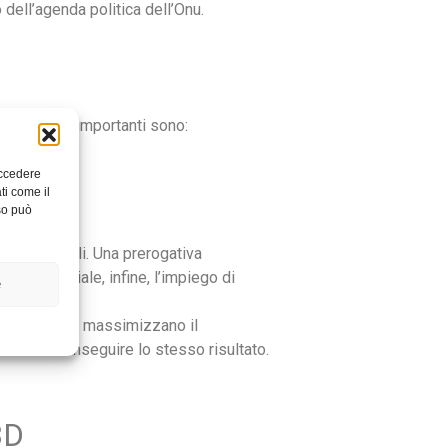
 dell’agenda politica dell’Onu.
ntali, i più importanti sono:
accedere
ti come il
so può
sorse naturali. Una prerogativa
. È essenziale, infine, l’impiego di
e
ostruttive che massimizzano il
ilità di conseguire lo stesso risultato.
3D