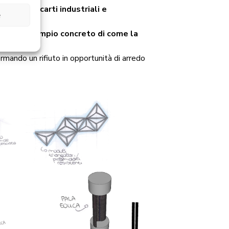
ita agli scarti industriali e
e
i,
è un esempio concreto di come la
ormando un rifiuto in opportunità di arredo