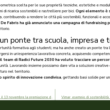
ometrica scelta per le sue proprietà tecniche, estetiche e modul
 di ricarica sostenibili e rastrelliere per bici.
Ogni elemento è s
o
, contribuendo a rendere le città più sostenibili, funzionali e acco
G. De Fabris ha già annunciato una campagna di fundraising p
itorio.
un ponte tra scuola, impresa e te
tunità formativa agli studenti, ma ha anche creato un ponte tra l
gersi in un’esperienza lavorativa concreta, acquisendo competenz
, il team di Radici Future 2030 ha voluto tracciare un perco
unità. Lavorando insieme possiamo dare vita a soluzioni creative 
ro nel territorio.
 spirito di innovazione condivisa
, gettando basi solide per un
Il futuro sostenibile si progetta a scuola: il 13 novembre la premiazione della Challenge
Vimar, esempio di sostenibilità