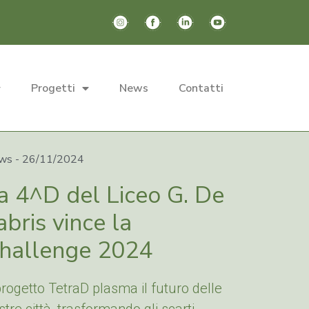
Progetti
News
Contatti
Search
for:
ws -
26/11/2024
a 4^D del Liceo G. De
abris vince la
hallenge 2024
 progetto TetraD plasma il futuro delle