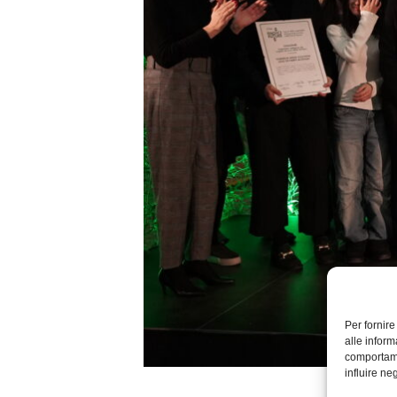
Per fornir
alle inform
comportame
influire ne