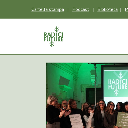
Cartella stampa
|
Podcast
|
Biblioteca
|
P