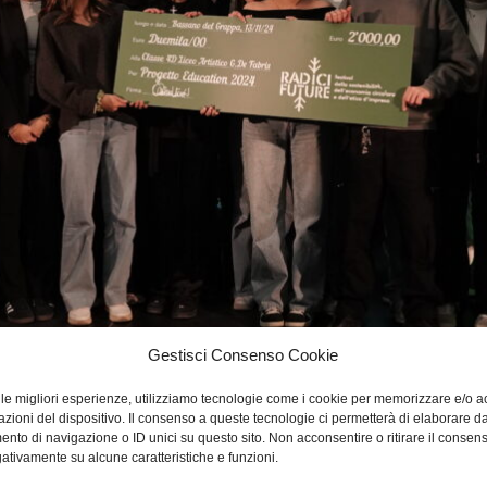
Gestisci Consenso Cookie
e le migliori esperienze, utilizziamo tecnologie come i cookie per memorizzare e/o 
azioni del dispositivo. Il consenso a queste tecnologie ci permetterà di elaborare da
nto di navigazione o ID unici su questo sito. Non acconsentire o ritirare il consen
gativamente su alcune caratteristiche e funzioni.