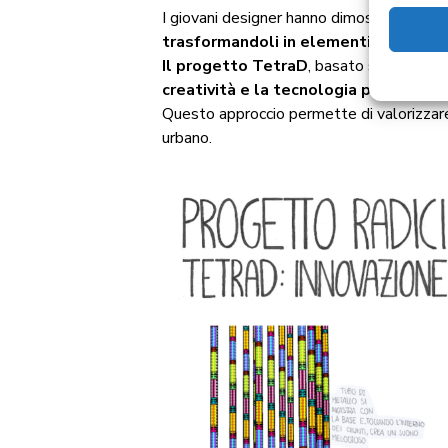
I giovani designer hanno dimostrato una 
trasformandoli in elementi di arredo 
Il progetto TetraD
, basato sulla geomet
creatività e la tecnologia possano co
Questo approccio permette di valorizzare o
urbano.