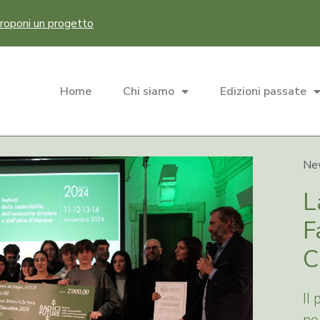
roponi un progetto
Home
Chi siamo
Edizioni passate
Ne
L
F
C
Il