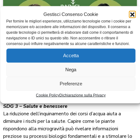
Gestisci Consenso Cookie
Per fornire le migliori esperienze, utilizziamo tecnologie come i cookie per
Fai clic per accettare i cookie marketing e
memorizzare e/o accedere alle informazioni del dispositivo. Il consenso a
abilitare questo contenuto
queste tecnologie ci permetterà di elaborare dati come il comportamento di
navigazione o ID unici su questo sito. Non acconsentire o ritirare il
consenso può influire negativamente su alcune caratteristiche e funzioni.
Accetta
Nega
Preferenze
Vediamo
quali tra i 17 Goal dell’Agenda 2030 sono
stati affrontati
durante la serata:
Cookie Policy
Dichiarazione sulla Privacy
SDG 3 – Salute e benessere
La riduzione dell’inquinamento dei corsi d’acqua aiuta a
diminuire i rischi per la salute. Capire come le piante
rispondono alla microgravità può rivelare informazioni
preziose su processi biologici fondamentali e a stimolare lo