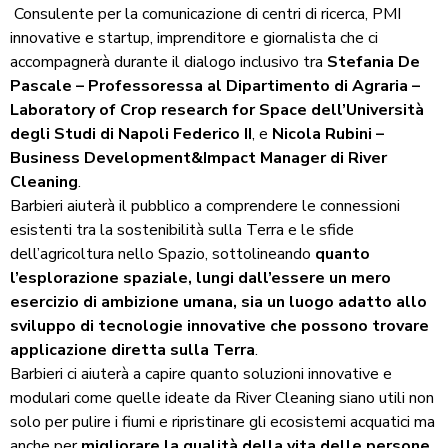
Consulente per la comunicazione di centri di ricerca, PMI
innovative e startup, imprenditore e giornalista che ci
accompagnerà durante il dialogo inclusivo tra
Stefania De
Pascale – Professoressa al Dipartimento di Agraria –
Laboratory of Crop research for Space dell’Università
degli Studi di Napoli Federico II
, e
Nicola Rubini –
Business Development&Impact Manager di River
Cleaning
.
Barbieri aiuterà il pubblico a comprendere le connessioni
esistenti tra la sostenibilità sulla Terra e le sfide
dell’agricoltura nello Spazio, sottolineando
quanto
l’esplorazione spaziale, lungi dall’essere un mero
esercizio di ambizione umana, sia un luogo adatto allo
sviluppo di tecnologie innovative che possono trovare
applicazione diretta sulla Terra
.
Barbieri ci aiuterà a capire quanto soluzioni innovative e
modulari come quelle ideate da River Cleaning siano utili non
solo per pulire i fiumi e ripristinare gli ecosistemi acquatici ma
anche per
migliorare la qualità della vita delle persone
.