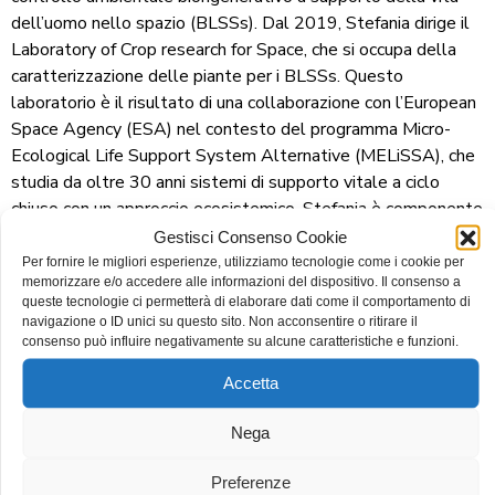
dell’uomo nello spazio (BLSSs). Dal 2019, Stefania dirige il
Laboratory of Crop research for Space, che si occupa della
caratterizzazione delle piante per i BLSSs. Questo
laboratorio è il risultato di una collaborazione con l’European
Space Agency (ESA) nel contesto del programma Micro-
Ecological Life Support System Alternative (MELiSSA), che
studia da oltre 30 anni sistemi di supporto vitale a ciclo
chiuso con un approccio ecosistemico. Stefania è componente
del Comitato Tecnico Scientifico dell’Agenzia Spaziale
Gestisci Consenso Cookie
Italiana, della Stazione Sperimentale per l’Industria delle
Per fornire le migliori esperienze, utilizziamo tecnologie come i cookie per
memorizzare e/o accedere alle informazioni del dispositivo. Il consenso a
Conserve Alimentari-Fondazione di ricerca e della società
queste tecnologie ci permetterà di elaborare dati come il comportamento di
Future Farming initiative s.r.l. Stefania è anche componente
navigazione o ID unici su questo sito. Non acconsentire o ritirare il
del Consiglio Direttivo dell’Accademia dei Georgofili.
consenso può influire negativamente su alcune caratteristiche e funzioni.
Nicola Rubini
Accetta
Nato nel ’94 a Lugo, in provincia di Ravenna, Nicola Rubini ha
sempre vissuto nella bassa Romagna fino al diploma di Liceo
Nega
Scientifico con indirizzo in Scienze Naturali. Ha iniziato a
frequentare Bologna durante i primi studi universitari,
Preferenze