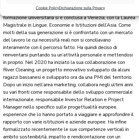
orientandosi su un percorso piuttosto diverso dal
Cookie Policy
Dichiarazione sulla Privacy
precedente, in campo linguistico ed economico. La sua
formazione universitaria si è conclusa a Venezia, con la Laurea
Magistrale in Lingue, Economie e Istituzioni dell’Asia. Come
molti della sua generazione si è confrontato con un mercato
del lavoro le cui necessità reali non si conciliavano
interamente con il percorso fatto. Ha quindi deciso di
reinventarsi puntando su un’attività personale e mettendosi
in proprio. Nel 2020 ha iniziato la sua collaborazione con
River Cleaning, un progetto innovativo sviluppato da alcuni
ragazzi bassanesi e sviluppato ora da una PMI del territorio.
Dopo un inizio nell’area marketing, collabora negli ultimi anni
su vari fronti come responsabile dello sviluppo commerciale
internazionale, responsabile Investor Relation e Project
Manager nello specifico sulle progettualità europee,
esperienze che lo hanno portato a viaggiare e approfondire il
rapporto con varie istituzioni e aziende europee. Ha infine
formalizzato recentemente le sue competenze verticali in
ambito sostenibilità, impatto e rendicontazione con un