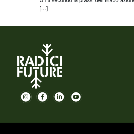
Uniti secondo la prassi dell’Elaborazion
[…]