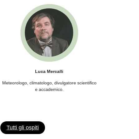
Cri
Luca Mercalli
Future Maker, Boa
Meteorologo, climatologo, divulgatore scientifico
ContentsTreccani Fut
e accademico.
di tecnologie emer
Tutti gli ospiti