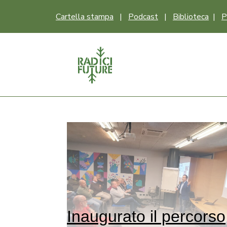
Cartella stampa
|
Podcast
|
Biblioteca
|
P
Inaugurato il percorso