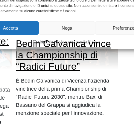
azioni del dispositivo. Il consenso a queste tecnologie ci permetterà di elaborare da
nto di navigazione o ID unici su questo sito. Non acconsentire o ritirare il consen
gativamente su alcune caratteristiche e funzioni.
Accetta
Nega
Preferenz
te:
Bedin Galvanica vince
Cookie Policy
Dichiarazione sulla Privacy
la Championship di
“Radici Future”
È Bedin Galvanica di Vicenza l’azienda
vincitrice della prima Championship di
ciata
“Radici Future 2030”, mentre Baxi di
le
Bassano del Grappa si aggiudica la
iega
menzione speciale per l’innovazione.
st
a